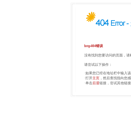
http404错误
没有找到您要访问的页面，请检
请尝试以下操作：
·如果您已经在地址栏中输入
·打开
主页
，然后查找指向您感
·单击
后退
链接，尝试其他链接